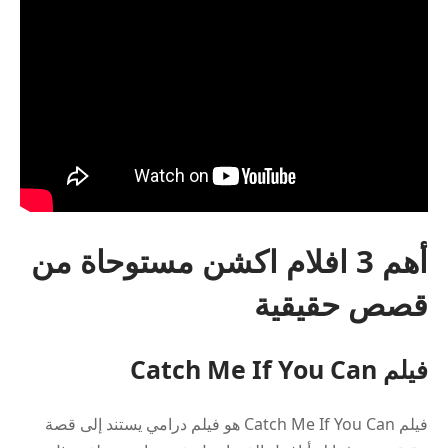
أهم 3 افلام اكشن مستوحاة من
قصص حقيقية
فيلم Catch Me If You Can
فيلم Catch Me If You Can هو فيلم درامي يستند إلى قصة