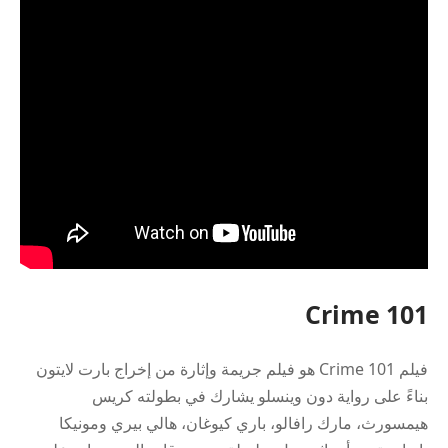
Crime 101
فيلم Crime 101 هو فيلم جريمة وإثارة من إخراج بارت لايتون
بناءً على رواية دون وينسلو يشارك في بطولته كريس
هيمسورث، مارك رافالو، باري كيوغان، هالي بيري ومونيكا