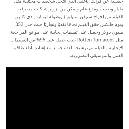
حقيقية عن فرانك أباغنيل الذي انتحل شخصيات مختلفة مثل
طيار وطبيب ومدع عام وتمكن من تزوير شيكات مصرفية
الفيلم من إخراج ستيفن سبيلبرغ وبطولة ليوناردو دي كابريو
وتوم هانكس حقق الفيلم نجاحًا نقديًا وتجاريًا حيث جنى 352
مليون دولار وحصل على تقييمات إيجابية على مواقع المراجعة
مثل Rotten Tomatoes حيث حصل على 96% من التقييمات
الإيجابية والفيلم تم ترشيحه لعدة جوائز مع إشادة بأداء طاقم
العمل والموسيقى التصويرية.