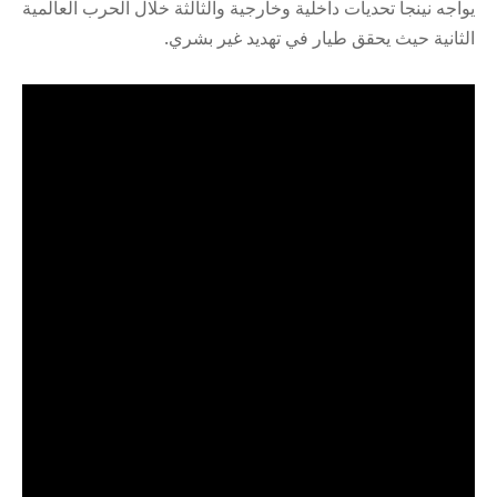
يواجه نينجا تحديات داخلية وخارجية والثالثة خلال الحرب العالمية
الثانية حيث يحقق طيار في تهديد غير بشري.