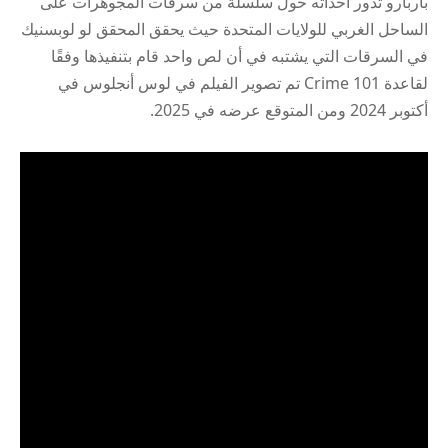
باربارو تدور أحداثه حول سلسلة من سرقات المجوهرات على
الساحل الغربي للولايات المتحدة حيث يحقق المحقق لو لوبسنيك
في السرقات التي يشتبه في أن لص واحد قام بتنفيذها وفقًا
لقاعدة Crime 101 تم تصوير الفيلم في لوس أنجلوس في
أكتوبر 2024 ومن المتوقع عرضه في 2025.