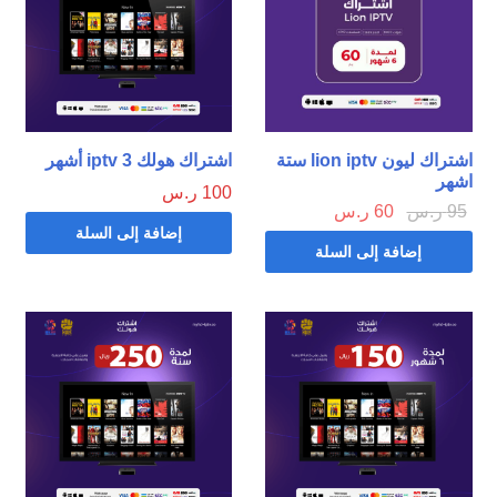
اشتراك ليون lion iptv ستة
اشتراك هولك iptv 3 أشهر
اشهر
100
ر.س
95
ر.س
60
ر.س
إضافة إلى السلة
إضافة إلى السلة