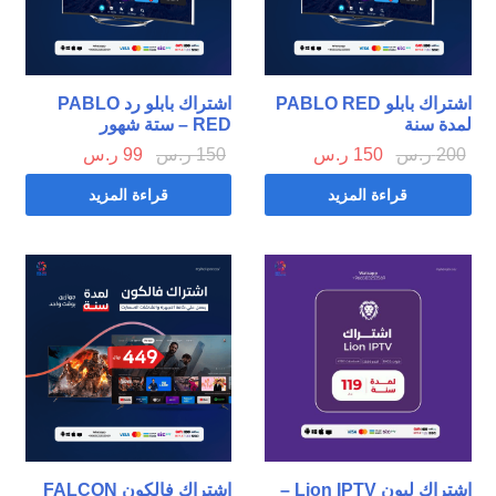
اشتراك بابلو PABLO RED
اشتراك بابلو رد PABLO
لمدة سنة
RED – ستة شهور
200
ر.س
150
ر.س
150
ر.س
99
ر.س
قراءة المزيد
قراءة المزيد
اشتراك ليون Lion IPTV –
اشتراك فالكون FALCON