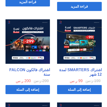
قراءة المزيد
قراءة المزيد
اشتراك SMARTERS لمدة
اشتراك فالكون FALCON
12 شهر
سنة
199
ر.س
99
ر.س
299
ر.س
200
ر.س
إضافة إلى السلة
إضافة إلى السلة