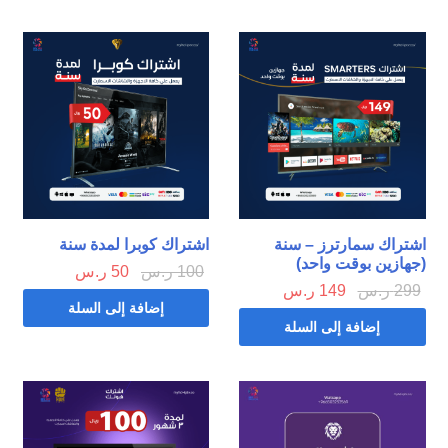
اشتراك سمارترز – سنة
اشتراك كوبرا لمدة سنة
(جهازين بوقت واحد)
100
ر.س
50
ر.س
299
ر.س
149
ر.س
إضافة إلى السلة
إضافة إلى السلة