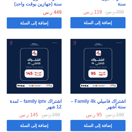
سنة
سنة (جهازين بوقت واحد)
200
ر.س
119
ر.س
449
ر.س
إضافة إلى السلة
إضافة إلى السلة
اشتراك فاميلي Family 4k –
اشتراك family iptv – لمدة
ستة أشهر
12 شهر
199
ر.س
95
ر.س
299
ر.س
145
ر.س
إضافة إلى السلة
إضافة إلى السلة