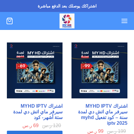
اشتراكك يوصلك بعد الدفع مباشرة
اشتراك MYHD IPTV
اشتراك MYHD IPTV
سيرفر ماي اتش دي لمدة
سيرفر ماي اتش دي لمدة
سنة – كود تفعيل myhd
ستة أشهر- كود
iptv 2025
120
ر.س
69
ر.س
199
ر.س
99
ر.س