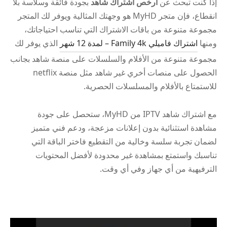
إذا كنت تبحث عن
ارخص اشتراك شاهد
بجودة فائقة وسلاسة بلا
انقطاع، فإن متجر MyHD هو وجهتك المثالية ويوفر لك المتجر
مجموعة متنوعة من باقات الاشتراك التي تناسب احتياجاتك،
ومنها
اشتراك فاميلي Family 4k – لمدة 12 شهر
الذي يوفر لك
مجموعة متنوعة من الأفلام والسلسلات على منصة شاهد بجانب
الحصول على منصات أخري غير شاهد مثل منصة netflix
للاستمتاع بالأفلام والمسلسلات الحصرية.
مع اشتراك شاهد IPTV من MyHD، ستحصل على جودة
مشاهدة استثنائية بدون إعلانات مزعجة، ودعم فني متميز
لضمان تجربة سلسة وخالية من التقطيع فاختر الباقة التي
تناسبك واستمتع بمشاهدة غير محدودة لأفضل المحتويات
الترفيهية من أي جهاز وفي أي وقت.