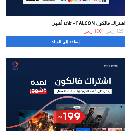
اشتراك فالكون FALCON – ثلاثة أشهر
السعر
السعر
129
ر.س
100
ر.س
الأصلي
الحالي هو:
إضافة إلى السلة
هو:
100 ر.س.
129 ر.س.