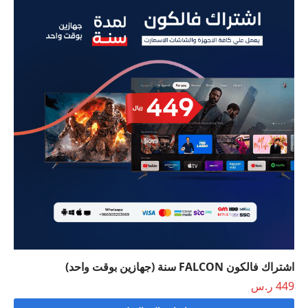
اشتراك فالكون FALCON سنة (جهازين بوقت واحد)
449
ر.س