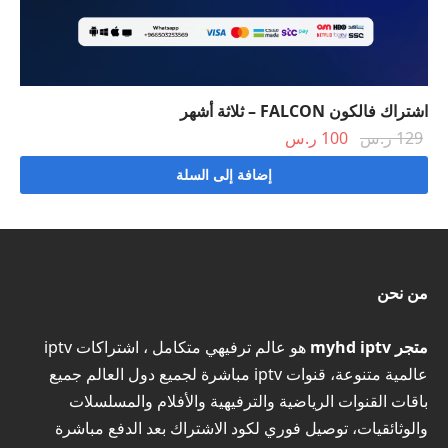
اشتراك فالكون FALCON – ثلاثة أشهر
السعر
السعر
129
ر.س
100
ر.س
الأصلي
الحالي هو:
إضافة إلى السلة
هو:
100 ر.س.
129 ر.س.
من نحن
متجر myhd iptv
هو عالم ترفيهي متكامل ، اشتراكات iptv
عالمية متنوعة، قنوات iptv مباشرة لجميع دول العالم جميع
باقات القنوات الرياضية والترفيهية والأفلام والمسلسلات
والوثائقيات، توصيل فوري لكود الاشتراك بعد الدفع مباشرة