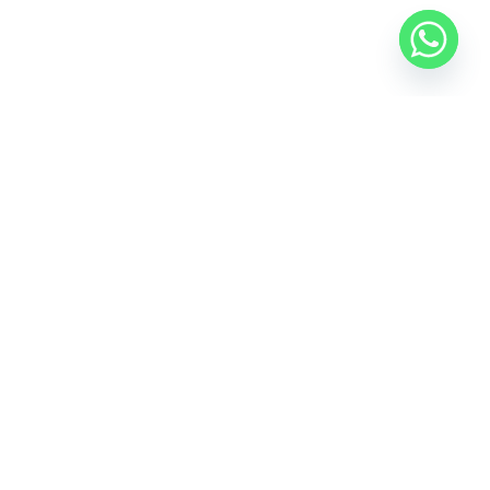
1
2
…
6
التالي →